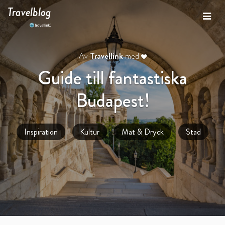
Travelblog
Av
Travellink
med
Guide till fantastiska
Budapest!
Inspiration
Kultur
Mat & Dryck
Stad