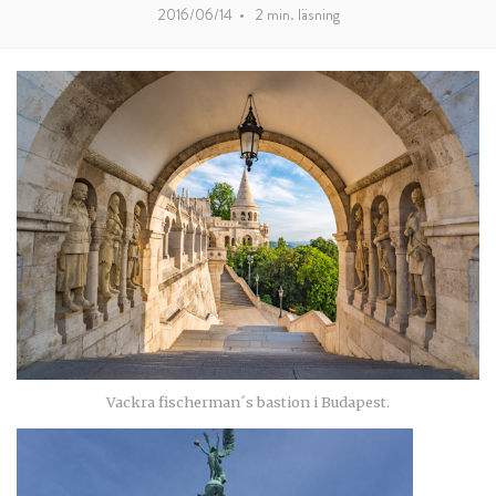
2016/06/14
•
2
min. läsning
Vackra fischerman´s bastion i Budapest.