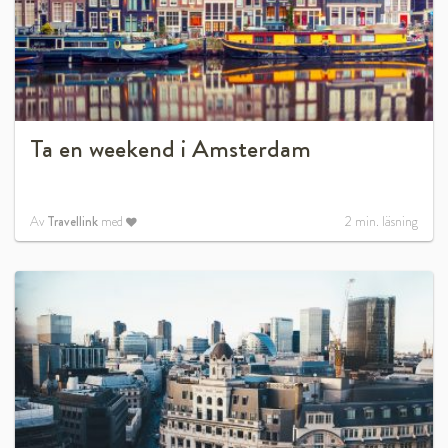
Ta en weekend i Amsterdam
Av
Travellink
med
2
min. läsning