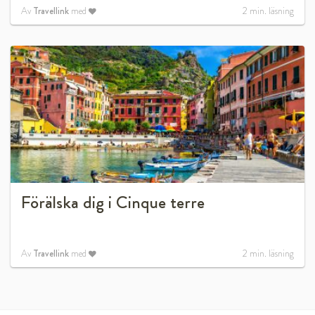
Av
Travellink
med
2
min. läsning
Förälska dig i Cinque terre
Av
Travellink
med
2
min. läsning