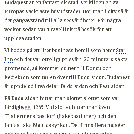
Budapest
är en fantastisk stad, verkligen en av
Europas vackraste huvudstäder. Bor man i city så är
det gångavstånd till alla seevärdheter. För några
veckor sedan var Travellink på besök för att
uppleva staden.
Vi bodde på ett litet business hotell som heter
Star
Inn
och det var otroligt prisvärt. 20 minuters sakta
promenad, så kommer du ner till Donau och
kedjebron som tar en över till Buda-sidan. Budapest
är uppdelad i två delar, Buda-sidan och Pest-sidan.
På Buda-sidan hittar man slottet slottet som var
färdigbyggt 1265. Vid slottet hittar man även
’Fishermens bastion’ (fiskebastionen) och den
fantastiska Mattiaskyrkan. Det finns flera muséer
och man kan även vara med om vinprovning.