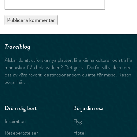
Travelblog
Älskar du att utforska nya platser, lära känna kulturer och träffa
människor från hela världen? Det gör vi. Därför vill vi dela med
oss av våra favorit-destinationer som du inte får missa. Resan
börjar här.
Dröm dig bort
Börja din resa
Inspiration
Flyg
Reseberättelser
Hotell