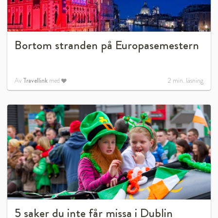
Bortom stranden på Europasemestern
Av
Travellink
med
2
min. läsning
5 saker du inte får missa i Dublin