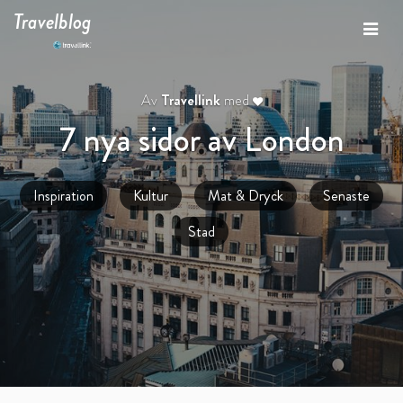
Travelblog
Av
Travellink
med
7 nya sidor av London
Inspiration
Kultur
Mat & Dryck
Senaste
Stad