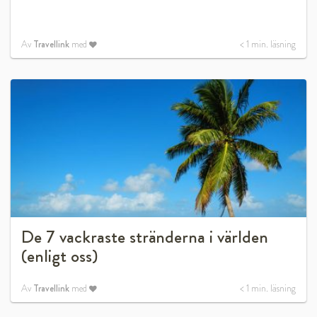
Av
Travellink
med
< 1
min. läsning
De 7 vackraste stränderna i världen
(enligt oss)
Av
Travellink
med
< 1
min. läsning