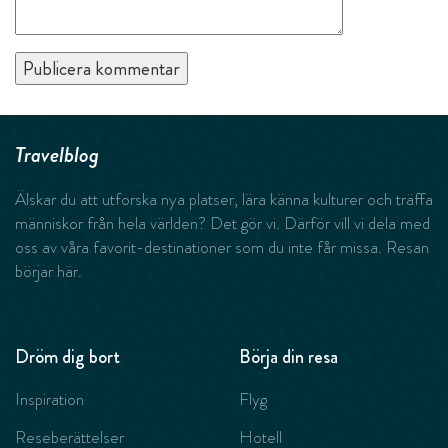
Travelblog
Älskar du att utforska nya platser, lära känna kulturer och träffa
människor från hela världen? Det gör vi. Därför vill vi dela med
oss av våra favorit-destinationer som du inte får missa. Resan
börjar här.
Dröm dig bort
Börja din resa
Inspiration
Flyg
Reseberättelser
Hotell