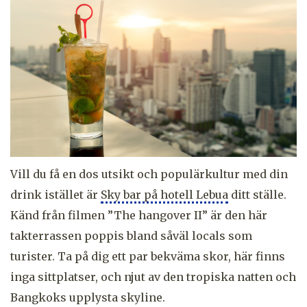
Vill du få en dos utsikt och populärkultur med din
drink istället är
Sky bar på hotell Lebua
ditt ställe.
Känd från filmen ”The hangover II” är den här
takterrassen poppis bland såväl locals som
turister. Ta på dig ett par bekväma skor, här finns
inga sittplatser, och njut av den tropiska natten och
Bangkoks upplysta skyline.