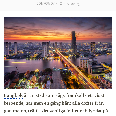
2017/09/07
•
2
min. läsning
Bangkok
är en stad som sägs framkalla ett visst
beroende, har man en gång känt alla dofter från
gatumaten, träffat det vänliga folket och fyndat på