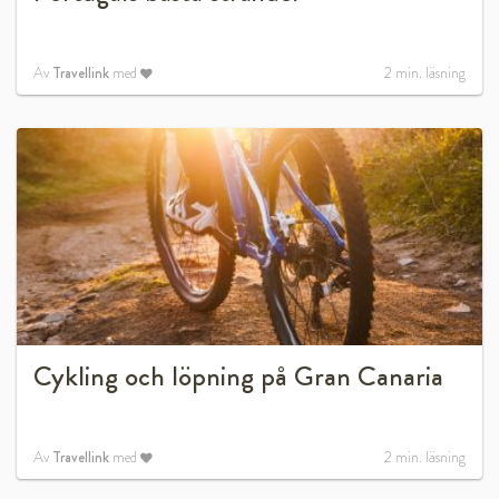
Av
Travellink
med
2
min. läsning
Cykling och löpning på Gran Canaria
Av
Travellink
med
2
min. läsning