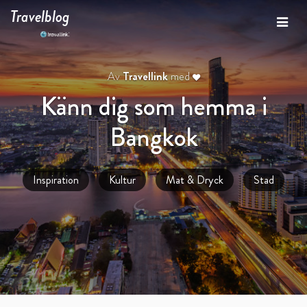
Travelblog
Av
Travellink
med
Känn dig som hemma i
Bangkok
Inspiration
Kultur
Mat & Dryck
Stad