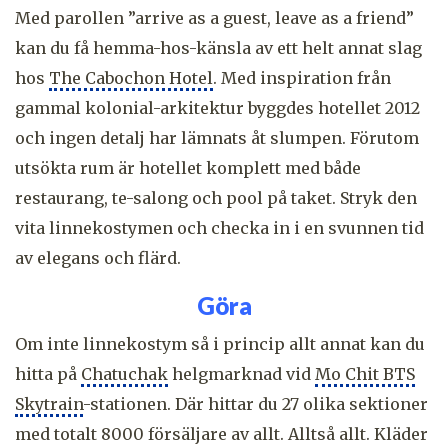
Med parollen ”arrive as a guest, leave as a friend”
kan du få hemma-hos-känsla av ett helt annat slag
hos
The Cabochon Hotel
. Med inspiration från
gammal kolonial-arkitektur byggdes hotellet 2012
och ingen detalj har lämnats åt slumpen. Förutom
utsökta rum är hotellet komplett med både
restaurang, te-salong och pool på taket. Stryk den
vita linnekostymen och checka in i en svunnen tid
av elegans och flärd.
Göra
Om inte linnekostym så i princip allt annat kan du
hitta på
Chatuchak
helgmarknad vid
Mo Chit BTS
Skytrain
-stationen. Där hittar du 27 olika sektioner
med totalt 8000 försäljare av allt. Alltså allt. Kläder