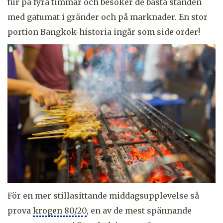
tur på fyra timmar och besöker de bästa stånden
med gatumat i gränder och på marknader. En stor
portion Bangkok-historia ingår som side order!
För en mer stillasittande middagsupplevelse så
prova
krogen 80/20
, en av de mest spännande