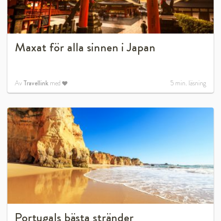
Maxat för alla sinnen i Japan
Av
Travellink
med
5
min. läsning
Portugals bästa stränder