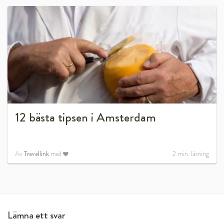
12 bästa tipsen i Amsterdam
Av
Travellink
med
2
min. läsning
Lämna ett svar