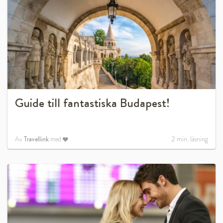
Guide till fantastiska Budapest!
Av
Travellink
med
2
min. läsning