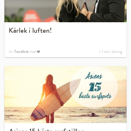
Kärlek i luften!
Av
Travellink
med
< 1
min. läsning