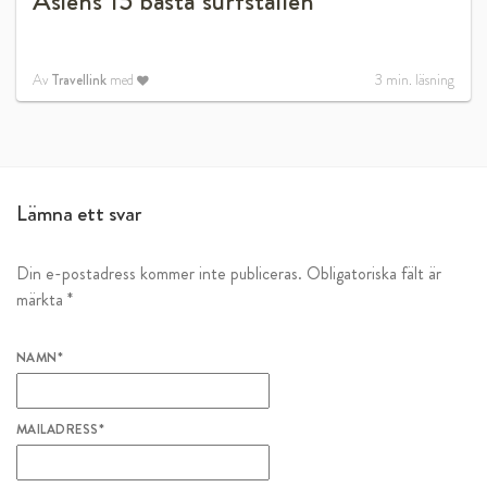
Asiens 15 bästa surfställen
Av
Travellink
med
3
min. läsning
Lämna ett svar
Din e-postadress kommer inte publiceras.
Obligatoriska fält är
märkta
*
NAMN
*
MAILADRESS
*