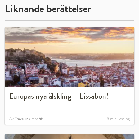
Liknande berättelser
Europas nya älskling – Lissabon!
Av
Travellink
med
3
min. läsning