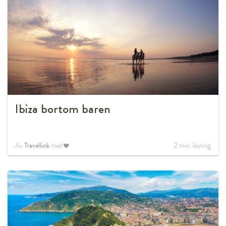
Ibiza bortom baren
Av
Travellink
med
2
min. läsning