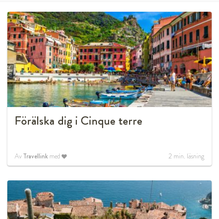
Förälska dig i Cinque terre
Av
Travellink
med
2
min. läsning