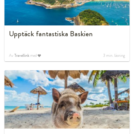
Upptäck fantastiska Baskien
Av
Travellink
med
3
min. läsning