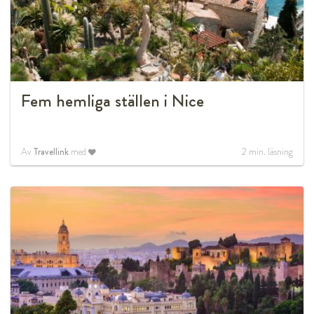
Fem hemliga ställen i Nice
Av
Travellink
med
2
min. läsning