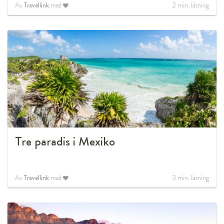
Av
Travellink
med
2
min. läsning
Tre paradis i Mexiko
Av
Travellink
med
3
min. läsning