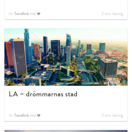
Av
Travellink
med
2
min. läsning
LA – drömmarnas stad
Av
Travellink
med
3
min. läsning