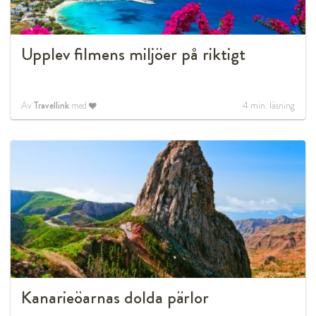
Upplev filmens miljöer på riktigt
Av
Travellink
med
4
min. läsning
Kanarieöarnas dolda pärlor