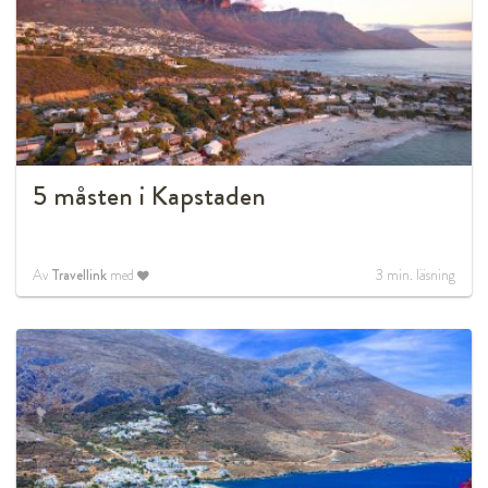
5 måsten i Kapstaden
Av
Travellink
med
3
min. läsning