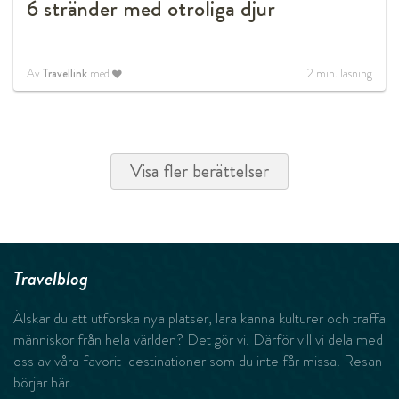
6 stränder med otroliga djur
Av
Travellink
med
2
min. läsning
Visa fler berättelser
Travelblog
Älskar du att utforska nya platser, lära känna kulturer och träffa
människor från hela världen? Det gör vi. Därför vill vi dela med
oss av våra favorit-destinationer som du inte får missa. Resan
börjar här.