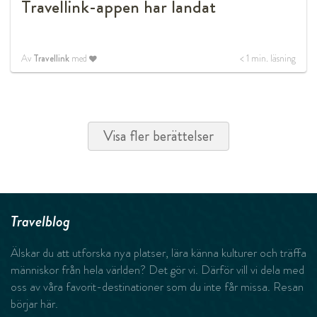
Travellink-appen har landat
Av
Travellink
med
< 1
min. läsning
Visa fler berättelser
Travelblog
Älskar du att utforska nya platser, lära känna kulturer och träffa
människor från hela världen? Det gör vi. Därför vill vi dela med
oss av våra favorit-destinationer som du inte får missa. Resan
börjar här.