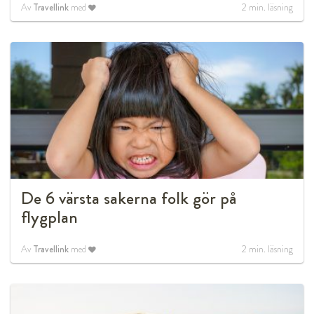
Av
Travellink
med
2
min. läsning
De 6 värsta sakerna folk gör på
flygplan
Av
Travellink
med
2
min. läsning