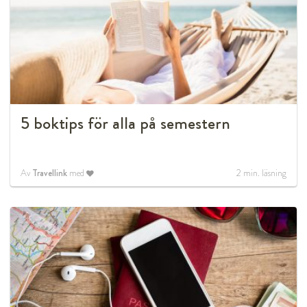
5 boktips för alla på semestern
Av
Travellink
med
2
min. läsning