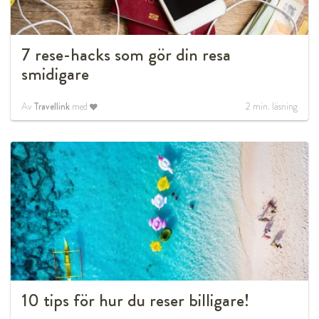
7 rese-hacks som gör din resa
smidigare
Av
Travellink
med
2
min. läsning
10 tips för hur du reser billigare!