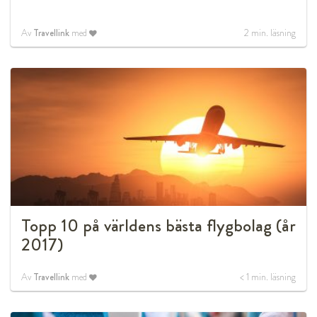
Av
Travellink
med
2
min. läsning
Topp 10 på världens bästa flygbolag (år
2017)
Av
Travellink
med
< 1
min. läsning