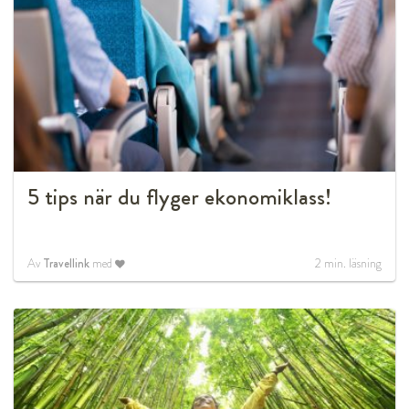
5 tips när du flyger ekonomiklass!
Av
Travellink
med
2
min. läsning