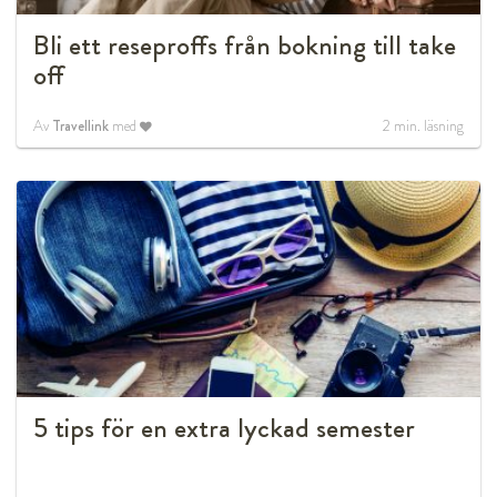
Bli ett reseproffs från bokning till take
off
Av
Travellink
med
2
min. läsning
5 tips för en extra lyckad semester