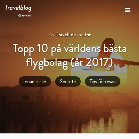
Travelblog
Av
Travellink
med
Topp 10 på världens bästa
flygbolag (år 2017)
Innan resan
Senaste
Tips för resan