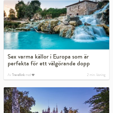
Sex varma källor i Europa som är
perfekta för ett välgörande dopp
Av
Travellink
med
2
min. läsning