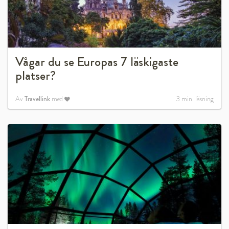
Vågar du se Europas 7 läskigaste
platser?
Av
Travellink
med
3
min. läsning