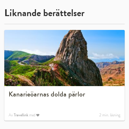
Liknande berättelser
Kanarieöarnas dolda pärlor
Av
Travellink
med
2
min. läsning