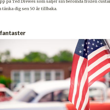
opp på Ted Drewes som säljer sin berömda frozen custa
 tänka dig sen 50 år tillbaka.
lfantaster