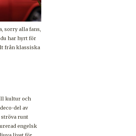
, sorry alla fans,
 du har hyrt för
lt från klassiska
ll kultur och
 deco-del av
 ströva runt
urerad engelsk
juva livet för