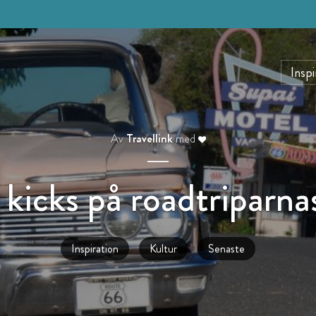
Inspi
Av
Travellink
med
kicks på roadtriparna
Inspiration
Kultur
Senaste