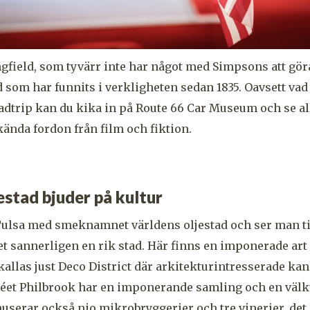
ngfield, som tyvärr inte har något med Simpsons att göra
d som har funnits i verkligheten sedan 1835. Oavsett vad
roadtrip kan du kika in på Route 66 Car Museum och se al
kända fordon från film och fiktion.
estad bjuder på kultur
Tulsa med smeknamnet världens oljestad och ser man ti
et sannerligen en rik stad. Här finns en imponerade art
allas just Deco District där arkitekturintresserade kan
éet Philbrook har en imponerande samling och en välk
userar också nio mikrobryggerier och tre vinerier, det l