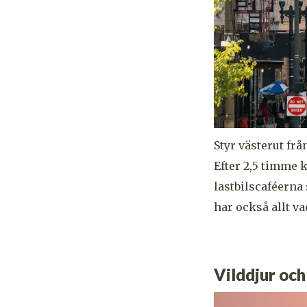
Styr västerut frå
Efter 2,5 timme k
lastbilscaféerna
har också allt va
Vilddjur och 