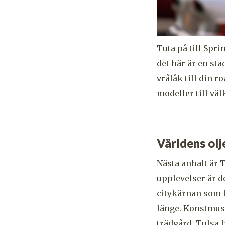
Tuta på till Spri
det här är en sta
vrålåk till din 
modeller till väl
Världens olj
Nästa anhalt är 
upplevelser är d
citykärnan som k
länge. Konstmus
trädgård. Tulsa h