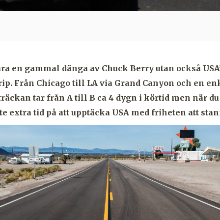
bara en gammal dänga av Chuck Berry utan också USA
rip. Från Chicago till LA via Grand Canyon och en en
Sträckan tar från A till B ca 4 dygn i körtid men när d
te extra tid på att upptäcka USA med friheten att stann