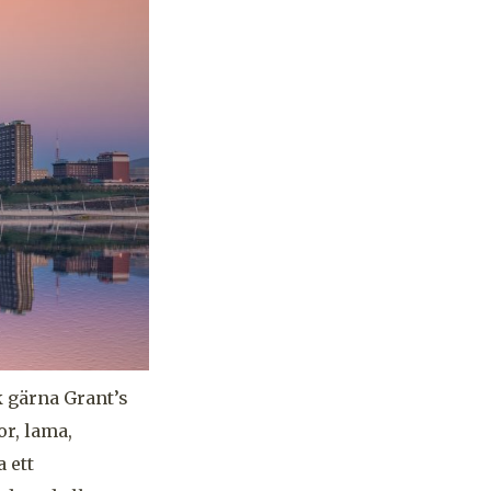
k gärna Grant’s
or, lama,
 ett