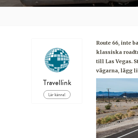
Route 66, inte 
klassiska roadt
till Las Vegas. 
vägarna, lägg li
Travellink
Lär känna!