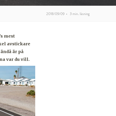
2018/09/09
•
3
min. läsning
’s mest
kel avstickare
u ändå är på
a var du vill.