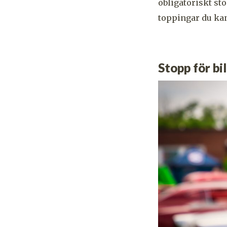
obligatoriskt st
toppingar du kan
Stopp för bi