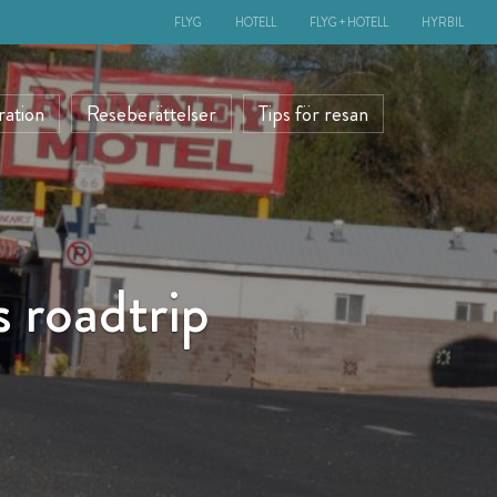
FLYG
HOTELL
FLYG + HOTELL
HYRBIL
ration
Reseberättelser
Tips för resan
s roadtrip