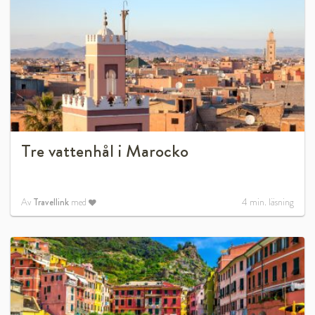
Tre vattenhål i Marocko
Av
Travellink
med
4
min. läsning