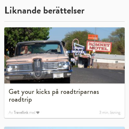
Liknande berättelser
Get your kicks på roadtriparnas
roadtrip
Av
Travellink
med
3
min. läsning