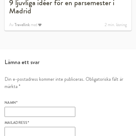
9 ljuvliga idéer för en parsemester i
Madrid
Av
Travellink
med
2
min. läsning
Lämna ett svar
Din e-postadress kommer inte publiceras.
Obligatoriska fält är
märkta
*
NAMN
*
MAILADRESS
*