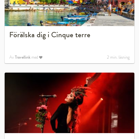
Förälska dig i Cinque terre
Av
Travellink
med
2
min. läsning