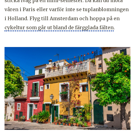
sticka iväg på en mini-semester. Då kan du möta
våren i Paris eller varför inte se tuplanblomningen
i Holland. Flyg till Amsterdam och hoppa på en
cykeltur som går ut bland de färgglada fälten
.