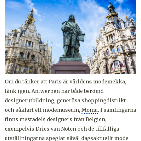
Om du tänker att Paris är världens modemekka,
tänk igen. Antwerpen har både berömd
designerutbildning, generösa shoppingdistrikt
och såklart ett modemuseum,
Momu
. I samlingarna
finns mestadels designers från Belgien,
exempelvis Dries van Noten och de tillfälliga
utställningarna speglar såväl dagsaktuellt mode