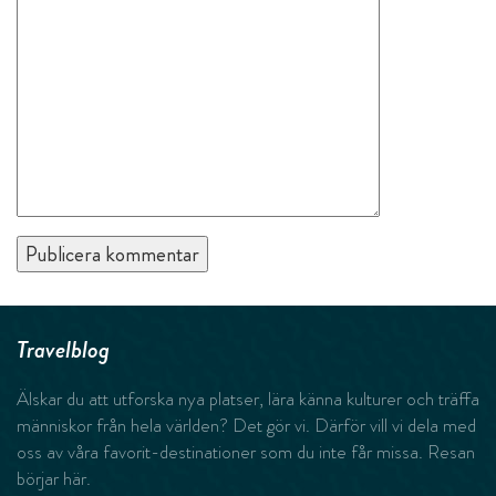
Travelblog
Älskar du att utforska nya platser, lära känna kulturer och träffa
människor från hela världen? Det gör vi. Därför vill vi dela med
oss av våra favorit-destinationer som du inte får missa. Resan
börjar här.