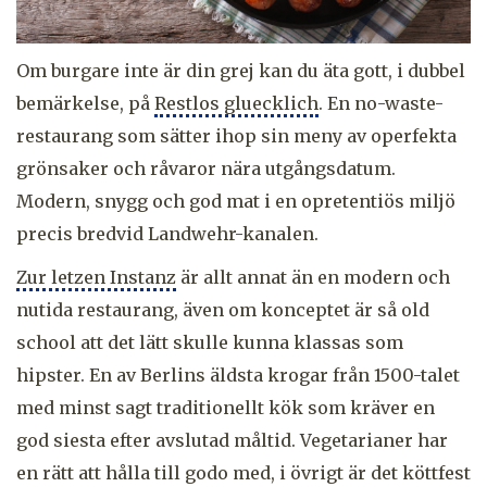
Om burgare inte är din grej kan du äta gott, i dubbel
bemärkelse, på
Restlos gluecklich
. En no-waste-
restaurang som sätter ihop sin meny av operfekta
grönsaker och råvaror nära utgångsdatum.
Modern, snygg och god mat i en opretentiös miljö
precis bredvid Landwehr-kanalen.
Zur letzen Instanz
är allt annat än en modern och
nutida restaurang, även om konceptet är så old
school att det lätt skulle kunna klassas som
hipster. En av Berlins äldsta krogar från 1500-talet
med minst sagt traditionellt kök som kräver en
god siesta efter avslutad måltid. Vegetarianer har
en rätt att hålla till godo med, i övrigt är det köttfest