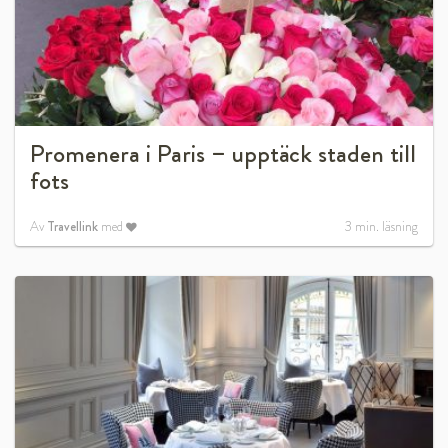
Promenera i Paris – upptäck staden till
fots
Av
Travellink
med
3
min. läsning