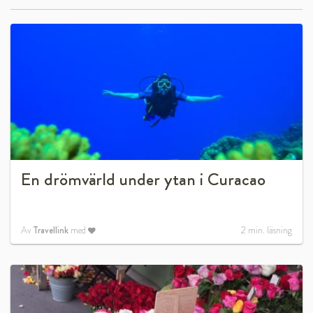
En drömvärld under ytan i Curacao
Av
Travellink
med
2
min. läsning