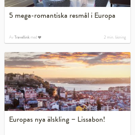
5 mega-romantiska resmål i Europa
Av
Travellink
med
2
min. läsning
Europas nya älskling – Lissabon!