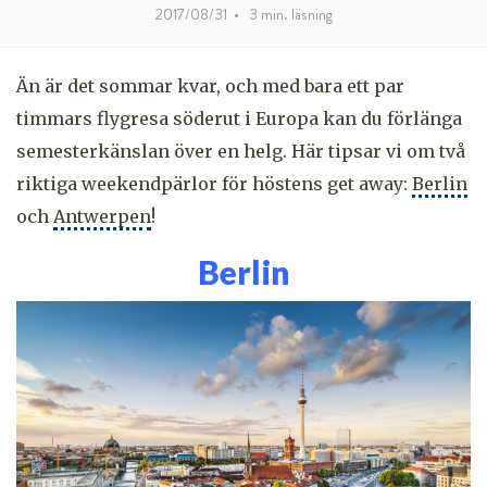
2017/08/31
•
3
min. läsning
Än är det sommar kvar, och med bara ett par
timmars flygresa söderut i Europa kan du förlänga
semesterkänslan över en helg. Här tipsar vi om två
riktiga weekendpärlor för höstens get away:
Berlin
och
Antwerpen
!
Berlin