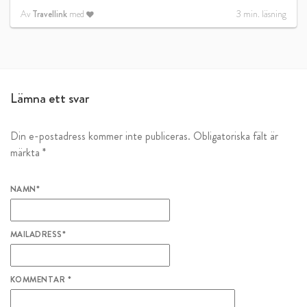
Av
Travellink
med
3
min. läsning
Lämna ett svar
Din e-postadress kommer inte publiceras.
Obligatoriska fält är
märkta
*
NAMN
*
MAILADRESS
*
KOMMENTAR
*