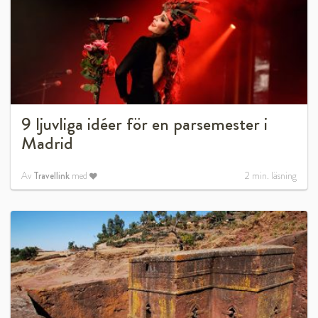
9 ljuvliga idéer för en parsemester i
Madrid
Av
Travellink
med
2
min. läsning