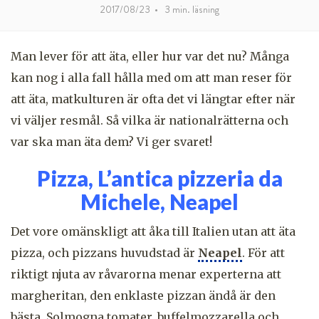
2017/08/23
•
3
min. läsning
Man lever för att äta, eller hur var det nu? Många
kan nog i alla fall hålla med om att man reser för
att äta, matkulturen är ofta det vi längtar efter när
vi väljer resmål. Så vilka är nationalrätterna och
var ska man äta dem? Vi ger svaret!
Pizza, L’antica pizzeria da
Michele, Neapel
Det vore omänskligt att åka till Italien utan att äta
pizza, och pizzans huvudstad är
Neapel
. För att
riktigt njuta av råvarorna menar experterna att
margheritan, den enklaste pizzan ändå är den
bästa. Solmogna tomater, buffelmozzarella och