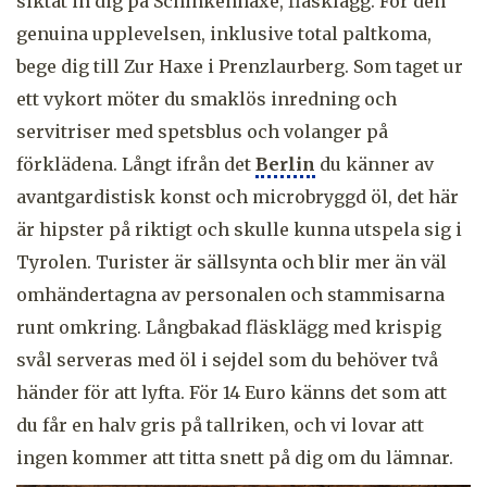
siktat in dig på Schinkenhaxe, fläsklägg. För den
genuina upplevelsen, inklusive total paltkoma,
bege dig till Zur Haxe i Prenzlaurberg. Som taget ur
ett vykort möter du smaklös inredning och
servitriser med spetsblus och volanger på
förklädena. Långt ifrån det
Berlin
du känner av
avantgardistisk konst och microbryggd öl, det här
är hipster på riktigt och skulle kunna utspela sig i
Tyrolen. Turister är sällsynta och blir mer än väl
omhändertagna av personalen och stammisarna
runt omkring. Långbakad fläsklägg med krispig
svål serveras med öl i sejdel som du behöver två
händer för att lyfta. För 14 Euro känns det som att
du får en halv gris på tallriken, och vi lovar att
ingen kommer att titta snett på dig om du lämnar.