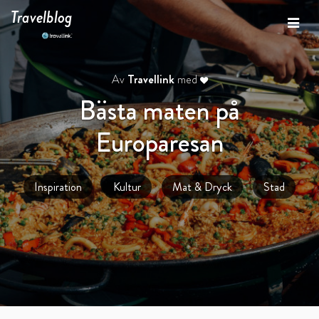
Travelblog
Av
Travellink
med
Bästa maten på
Europaresan
Inspiration
Kultur
Mat & Dryck
Stad