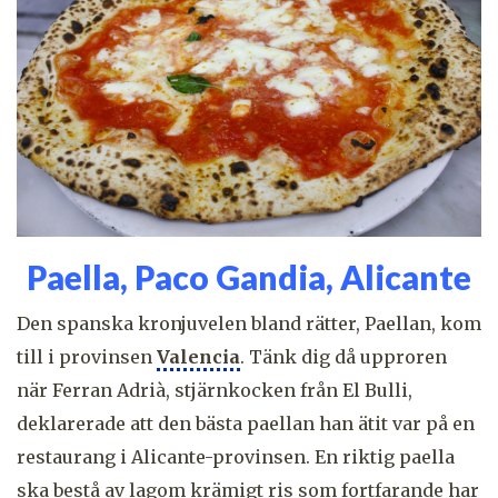
Paella, Paco Gandia, Alicante
Den spanska kronjuvelen bland rätter, Paellan, kom
till i provinsen
Valencia
. Tänk dig då upproren
när Ferran Adrià, stjärnkocken från El Bulli,
deklarerade att den bästa paellan han ätit var på en
restaurang i Alicante-provinsen. En riktig paella
ska bestå av lagom krämigt ris som fortfarande har