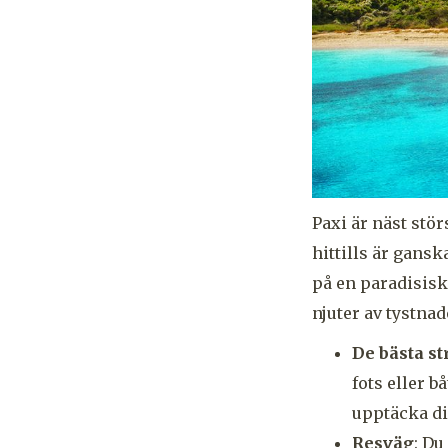
Paxi är näst stör
hittills är gansk
på en paradisisk
njuter av tystna
De bästa s
fots eller 
upptäcka di
Resväg
: Du