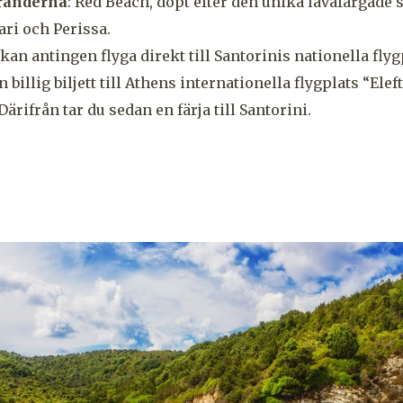
tränderna
: Red Beach, döpt efter den unika lavafärgade
ri och Perissa.
 kan antingen flyga direkt till Santorinis nationella fly
n billig biljett till Athens internationella flygplats “Ele
Därifrån tar du sedan en färja till Santorini.