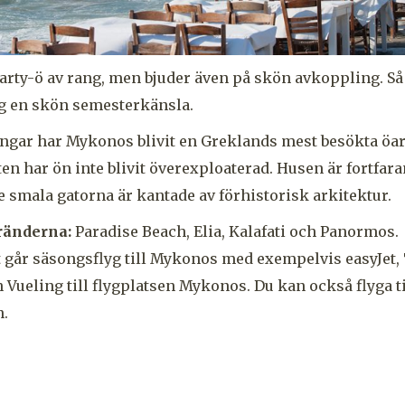
rty-ö av rang, men bjuder även på skön avkoppling. Så 
ig en skön semesterkänsla.
ngar har Mykonos blivit en Greklands mest besökta öar
ten har ön inte blivit överexploaterad. Husen är fortfa
e smala gatorna är kantade av förhistorisk arkitektur.
tränderna:
Paradise Beach, Elia, Kalafati och Panormos.
 går säsongsflyg till Mykonos med exempelvis easyJet
 Vueling till flygplatsen Mykonos. Du kan också flyga ti
n.