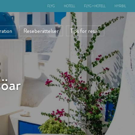
FLYG
HOTELL
FLYG + HOTELL
HYRBIL
ration
Reseberättelser
Tips för resan
 öar