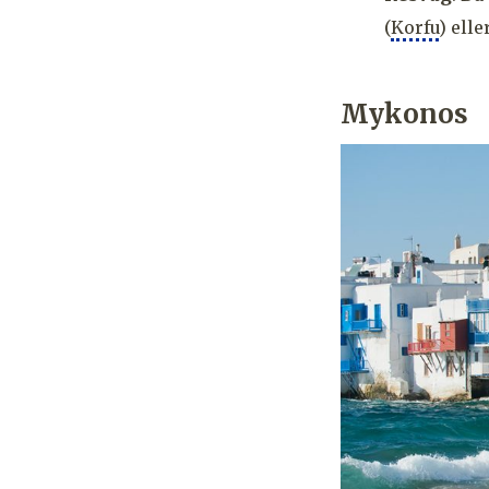
(
Korfu
) ell
Mykonos