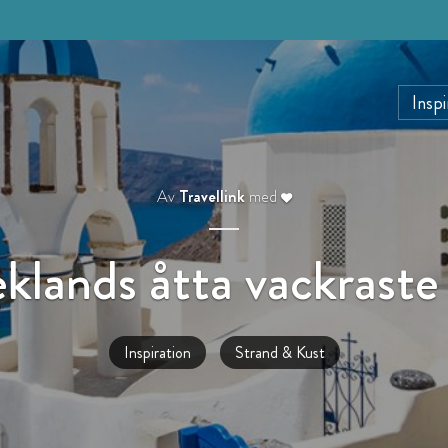
Inspi
Av
Travellink
med
klands åtta vackraste
Inspiration
Strand & Kust