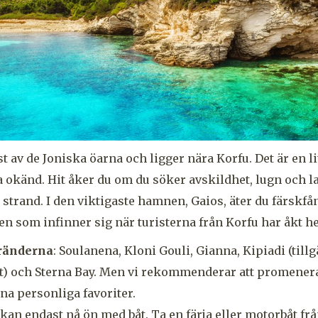
st av de Joniska öarna och ligger nära Korfu. Det är en 
a okänd. Hit åker du om du söker avskildhet, lugn och la
 strand. I den viktigaste hamnen, Gaios, äter du färskfå
den som infinner sig när turisterna från Korfu har åkt h
tränderna
: Soulanena, Kloni Gouli, Gianna, Kipiadi (tillg
båt) och Sterna Bay. Men vi rekommenderar att promener
na personliga favoriter.
 kan endast nå ön med båt. Ta en färja eller motorbåt fr