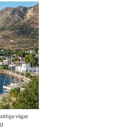
antliga vägar
ll