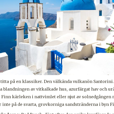
t titta på en klassiker. Den välkända vulkanön Santorini
ta blandningen av vitkalkade hus, azurfärgat hav och urå
tt. Finn kärleken i nattvimlet eller njut av solnedgånge
r inte på de svarta, grovkorniga sandstränderna i byn Fi