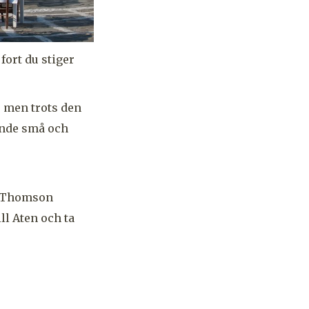
fort du stiger
 men trots den
rande små och
, Thomson
ll Aten och ta