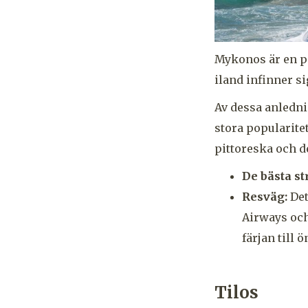
Mykonos är en pa
iland infinner s
Av dessa anledni
stora popularite
pittoreska och d
De bästa s
Resväg:
Det
Airways och
färjan till ö
Tilos