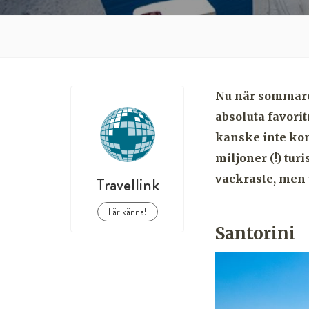
Nu när sommaren
absoluta favor
kanske inte kom
miljoner (!) turi
vackraste, men v
Travellink
Lär känna!
Santorini