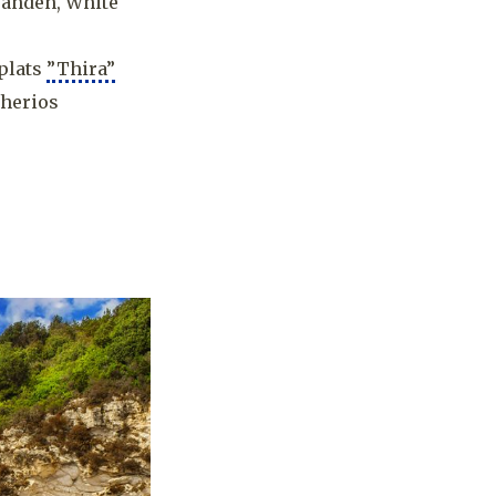
 sanden, White
gplats
”Thira”
ftherios