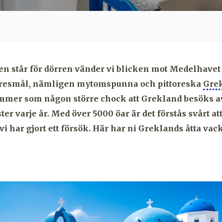
 står för dörren vänder vi blicken mot Medelhavet 
itresmål, nämligen mytomspunna och pittoreska
Gre
mer som någon större chock att Grekland besöks av
ster varje år. Med över 5000 öar är det förstås svårt att
i har gjort ett försök. Här har ni Greklands åtta vack