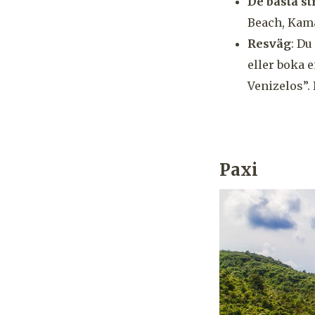
De bästa s
Beach, Kama
Resväg
: Du
eller boka e
Venizelos”. 
Paxi