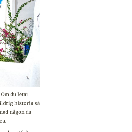
. Om du letar
ldrig historia så
n med någon du
ra.