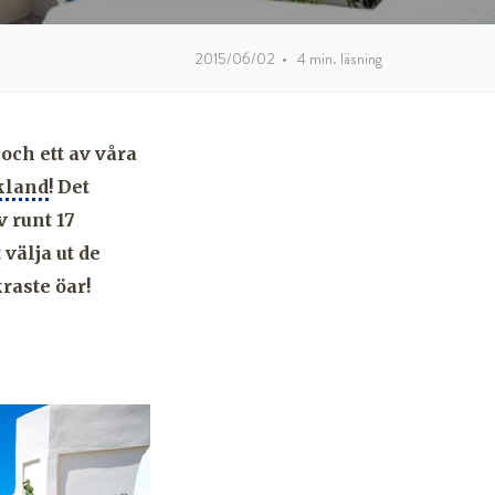
2015/06/02
•
4
min. läsning
och ett av våra
kland
! Det
 runt 17
 välja ut de
raste öar!