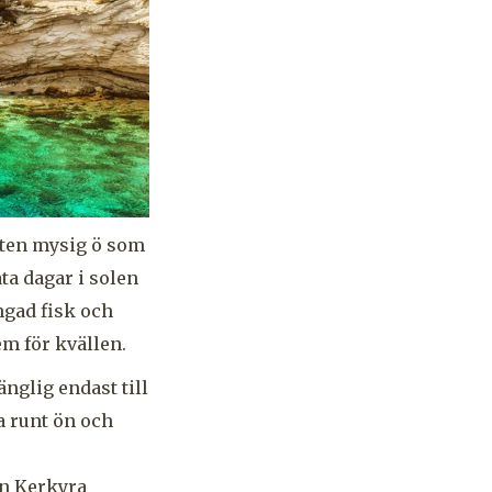
liten mysig ö som
ta dagar i solen
ngad fisk och
em för kvällen.
änglig endast till
a runt ön och
ån Kerkyra