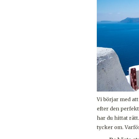
Vi börjar med at
efter den perfek
har du hittat rä
tycker om. Varfö