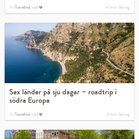
Av
Travellink
med
< 1
min. läsning
Sex länder på sju dagar – roadtrip i
södra Europa
Av
Travellink
med
4
min. läsning