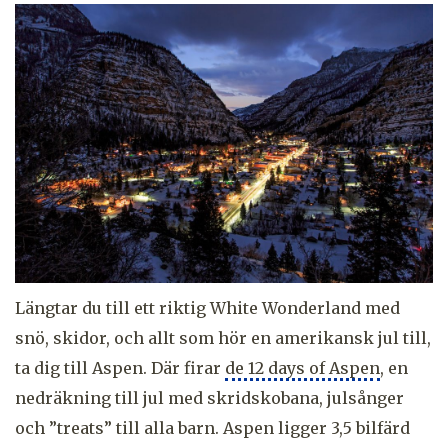
Längtar du till ett riktig White Wonderland med
snö, skidor, och allt som hör en amerikansk jul till,
ta dig till Aspen. Där firar
de 12 days of Aspen
, en
nedräkning till jul med skridskobana, julsånger
och ”treats” till alla barn. Aspen ligger 3,5 bilfärd