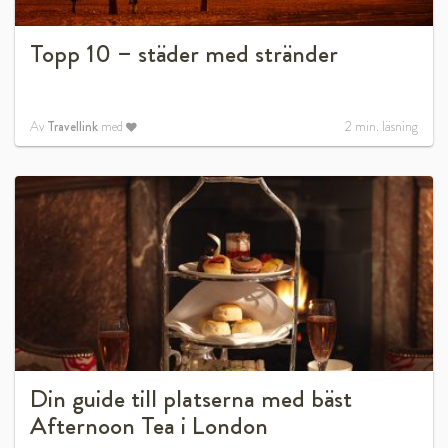
Topp 10 – städer med stränder
Av
Travellink
med
2
min. läsning
Din guide till platserna med bäst
Afternoon Tea i London