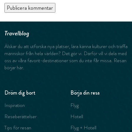
Travelblog
Älskar du att utforska nya platser, lära känna kulturer och träffa
människor från hela världen? Det gör vi. Därför vill vi dela med
oss av våra favorit-destinationer som du inte får missa. Resan
börjar här.
Dröm dig bort
Börja din resa
Inspiration
Flyg
Reseberättelser
Hotell
Tips för resan
Flyg + Hotell