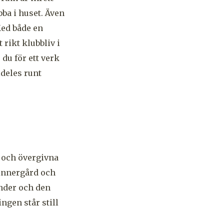
bba i huset. Även
Med både en
 rikt klubbliv i
 du för ett verk
lldeles runt
r och övergivna
 innergård och
önder och den
ingen står still