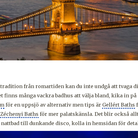
adition från romartiden kan du inte undgå att tvaga d
et finns många vackra badhus att välja bland, kika in på
om
för en uppsjö av alternativ men tips är
Gellért Baths
f
r
Zéchenyi Baths
för mer palatskänsla. Det blir också al
nattbad till dunkande disco, kolla in hemsidan för detal