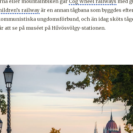
na eller mountainbiken går
Cog Wheel railways
med gu
hildren’s railway
är en annan tågbana som byggdes efte
 kommunistiska ungdomsförbund, och än idag sköts tåg
år att se på muséet på Hűvösvölgy
-stationen.