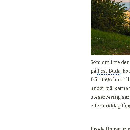
Som om inte den 
på
Pest-Buda
, bo
från 1696 har ti
under bjälkarna
uteservering ser
eller middag lån
Brody House
är o