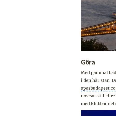
Göra
Med gammal badtr
i den här stan. D
spasbudapest.c
noveau-stil elle
med klubbar och 