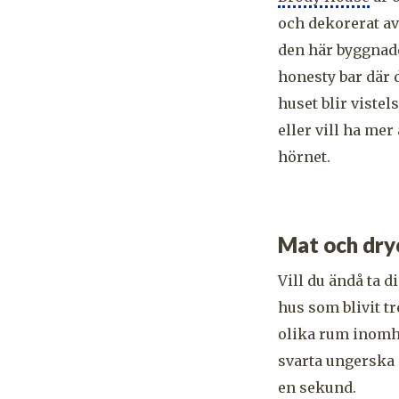
och dekorerat av
den här byggnade
honesty bar där d
huset blir vistel
eller vill ha me
hörnet.
Mat och dry
Vill du ändå ta d
hus som blivit t
olika rum inomhu
svarta ungerska n
en sekund.