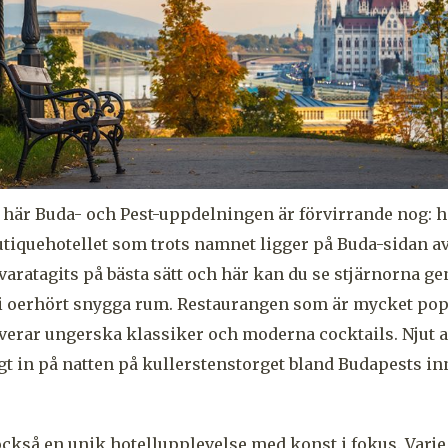
här Buda- och Pest-uppdelningen är förvirrande nog: h
utiquehotellet som trots namnet ligger på Buda-sidan av
llvaratagits på bästa sätt och här kan du se stjärnorna 
 i oerhört snygga rum. Restaurangen som är mycket pop
verar ungerska klassiker och moderna cocktails. Njut a
gt in på natten på kullerstenstorget bland Budapests
in
ckså en unik hotellupplevelse med konst i fokus. Varje