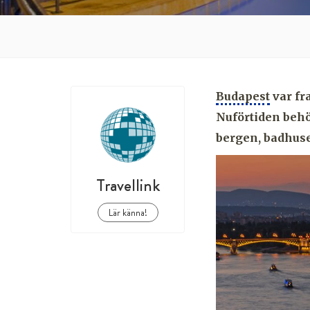
Budapest
var fra
Nuförtiden behö
bergen, badhus
Travellink
Lär känna!