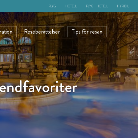
FLYG
HOTELL
FLYG + HOTELL
HYRBIL
ration
Reseberättelser
Tips för resan
endfavoriter