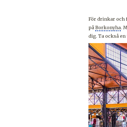
För drinkar och 
på
Borkonyha
. 
dig. Ta också en 