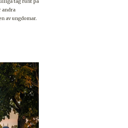
lliga tåg runt på
r andra
en av ungdomar.