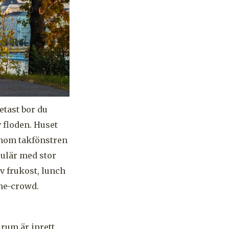
etast bor du
 floden. Huset
genom takfönstren
ulär med stor
v frukost, lunch
ne-crowd.
 rum är inrett