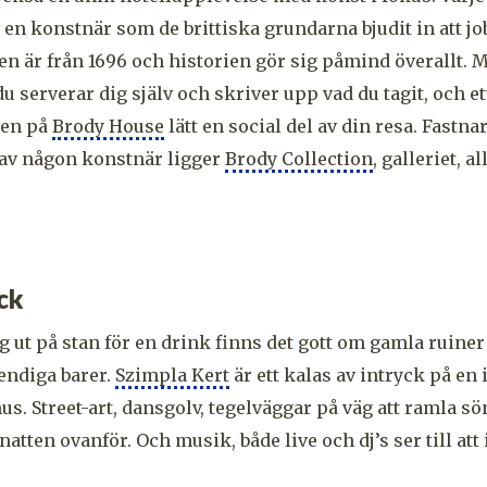
 en konstnär som de brittiska grundarna bjudit in att jo
n är från 1696 och historien gör sig påmind överallt. 
u serverar dig själv och skriver upp vad du tagit, och ett
sen på
Brody House
lätt en social del av din resa. Fastnar
r av någon konstnär ligger
Brody Collection
, galleriet, a
ck
ig ut på stan för en drink finns det gott om gamla ruine
rendiga barer.
Szimpla Kert
är ett kalas av intryck på en
s. Street-art, dansgolv, tegelväggar på väg att ramla s
atten ovanför. Och musik, både live och dj’s ser till att 