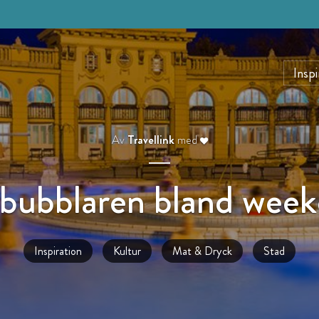
Inspi
Av
Travellink
med
bubblaren bland week
Inspiration
Kultur
Mat & Dryck
Stad