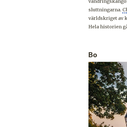
vandringskängor
sluttningarna.
C
världskriget av
Hela historien g
Bo