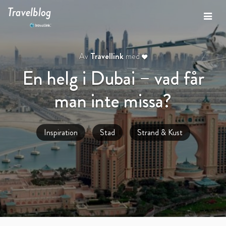
Travelblog
Av
Travellink
med
En helg i Dubai – vad får
man inte missa?
Inspiration
Stad
Strand & Kust