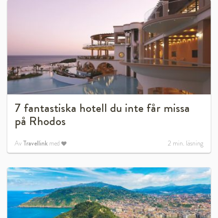
7 fantastiska hotell du inte får missa
på Rhodos
Av
Travellink
med
2
min. läsning