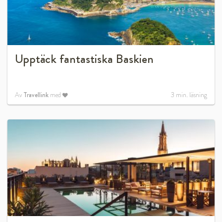
Upptäck fantastiska Baskien
Av
Travellink
med
3
min. läsning