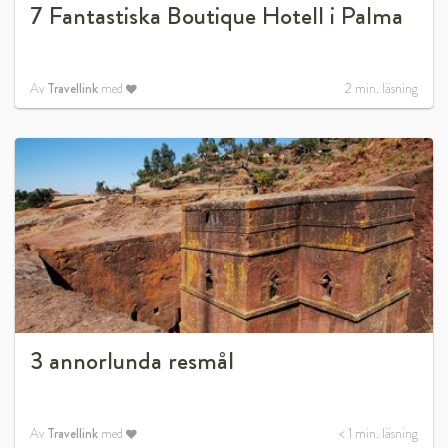
7 Fantastiska Boutique Hotell i Palma
Av
Travellink
med
2
min. läsning
3 annorlunda resmål
Av
Travellink
med
< 1
min. läsning