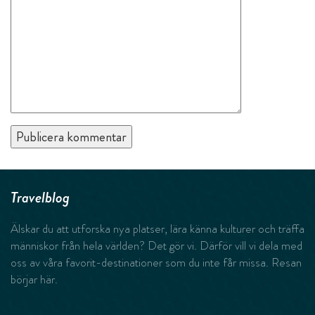
Travelblog
Älskar du att utforska nya platser, lära känna kulturer och träffa
människor från hela världen? Det gör vi. Därför vill vi dela med
oss av våra favorit-destinationer som du inte får missa. Resan
börjar här.