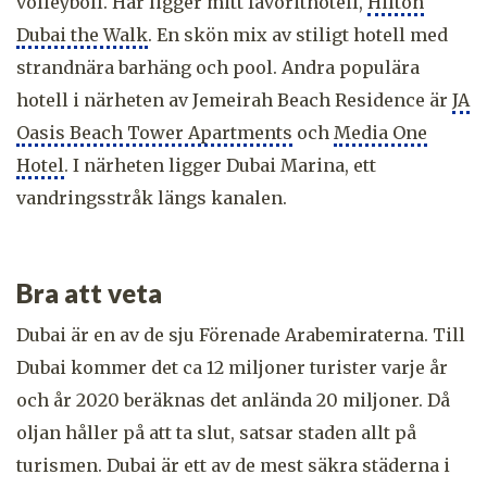
volleyboll. Här ligger mitt favorithotell,
Hilton
Dubai the Walk
. En skön mix av stiligt hotell med
strandnära barhäng och pool. Andra populära
hotell i närheten av Jemeirah Beach Residence är
JA
Oasis Beach Tower Apartments
och
Media One
Hotel
. I närheten ligger Dubai Marina, ett
vandringsstråk längs kanalen.
Bra att veta
Dubai är en av de sju Förenade Arabemiraterna. Till
Dubai kommer det ca 12 miljoner turister varje år
och år 2020 beräknas det anlända 20 miljoner. Då
oljan håller på att ta slut, satsar staden allt på
turismen. Dubai är ett av de mest säkra städerna i