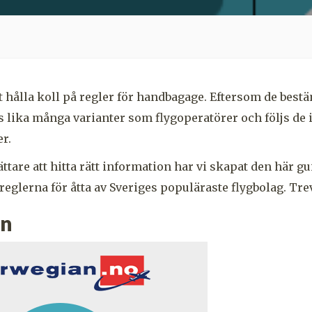
att hålla koll på regler för handbagage. Eftersom de best
s lika många varianter som flygoperatörer och följs de 
r.
lättare att hitta rätt information har vi skapat den här g
reglerna för åtta av Sveriges populäraste flygbolag. Trev
an