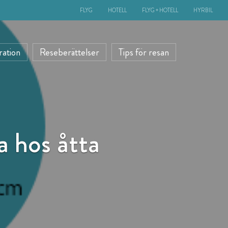
FLYG
HOTELL
FLYG + HOTELL
HYRBIL
ration
Reseberättelser
Tips för resan
a hos åtta