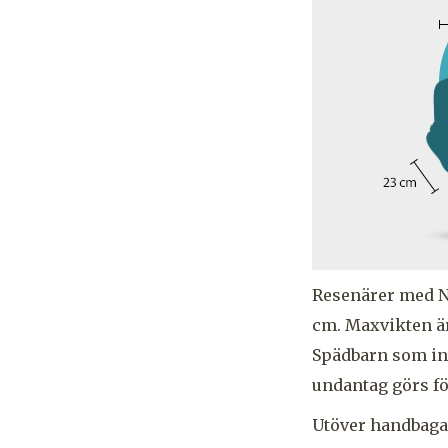
Resenärer med N
cm. Maxvikten är 
Spädbarn som int
undantag görs fö
Utöver handbagage