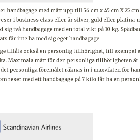
er handbagage med mått upp till 56 cm x 45 cm X 25 c
reser i business class eller är silver, guld eller plati
ed sig två handbagage med en total vikt på 10 kg. Spädba
lats får inte ha med sig eget handbagage.
e tillåts också en personlig tillhörighet, till exempel 
ka. Maximala mått för den personliga tillhörigheten är
r det personliga föremålet räknas in i maxvikten för ha
som reser med ett handbagage på 7 kilo får ha en personl