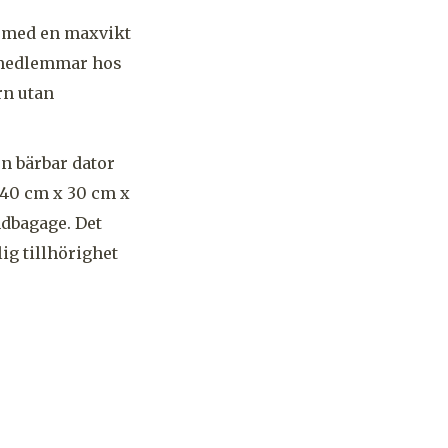
m med en maxvikt
na-medlemmar hos
rn utan
en bärbar dator
 40 cm x 30 cm x
ndbagage. Det
ig tillhörighet