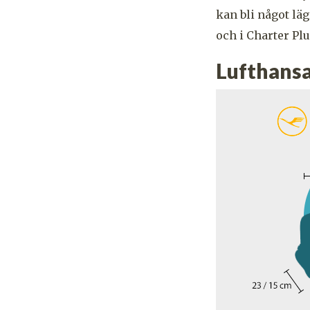
kan bli något lä
och i Charter Plu
Lufthans