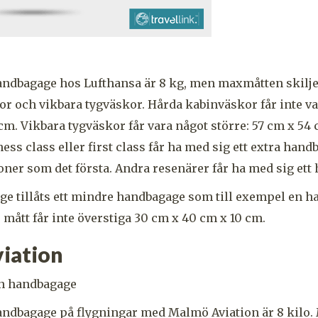
ndbagage hos Lufthansa är 8 kg, men maxmåtten skiljer
r och vikbara tygväskor. Hårda kabinväskor får inte va
cm. Vikbara tygväskor får vara något större: 57 cm x 54 
ess class eller first class får ha med sig ett extra han
ner som det första. Andra resenärer får ha med sig ett
e tillåts ett mindre handbagage som till exempel en h
 mått får inte överstiga 30 cm x 40 cm x 10 cm.
iation
ndbagage på flygningar med Malmö Aviation är 8 kilo. 