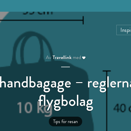
Inspi
Av
Travellink
med
handbagage – reglern
flygbolag
Tips för resan