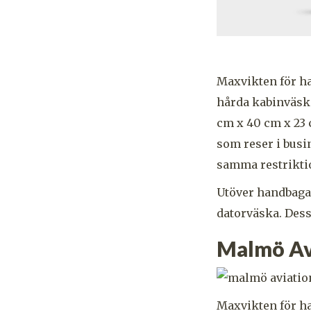
Maxvikten för ha
hårda kabinväsko
cm x 40 cm x 23 
som reser i busin
samma restriktio
Utöver handbagag
datorväska. Dess
Malmö Av
Maxvikten för ha