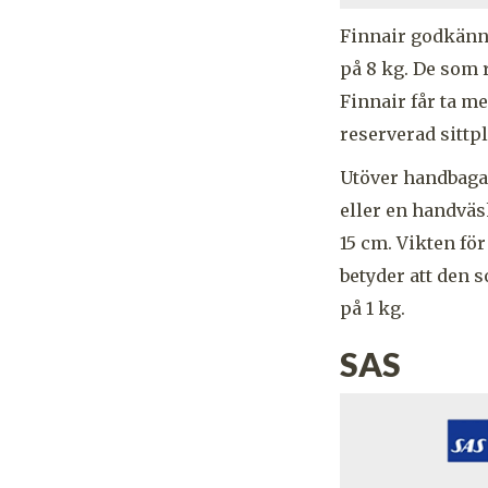
Finnair godkänn
på 8 kg. De som 
Finnair får ta m
reserverad sittp
Utöver handbagag
eller en handväs
15 cm. Vikten fö
betyder att den 
på 1 kg.
SAS