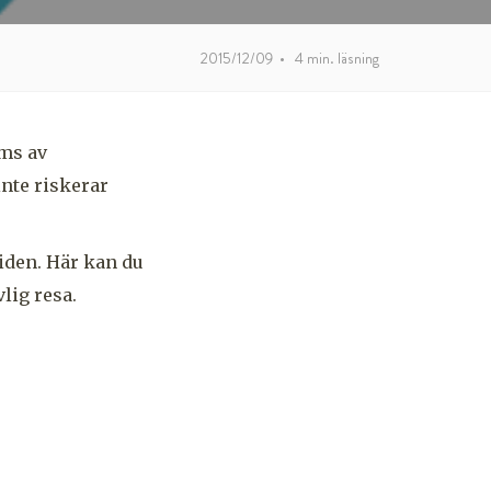
2015/12/09
•
4
min. läsning
äms av
inte riskerar
uiden. Här kan du
lig resa.