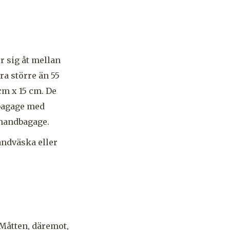
 sig åt mellan
ra större än 55
cm x 15 cm. De
dbagage med
 handbagage.
andväska eller
Måtten, däremot,