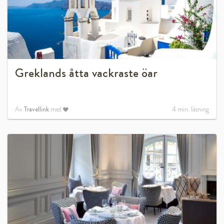
Greklands åtta vackraste öar
Av
Travellink
med
4
min. läsning