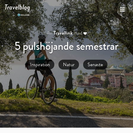
Travelblog
Av
Travellink
med
5 pulshöjande semestrar
Inspiration
Natur
Senaste