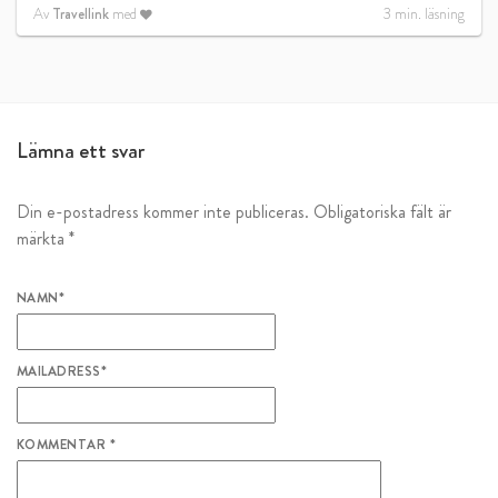
Av
Travellink
med
3
min. läsning
Lämna ett svar
Din e-postadress kommer inte publiceras.
Obligatoriska fält är
märkta
*
NAMN
*
MAILADRESS
*
KOMMENTAR
*