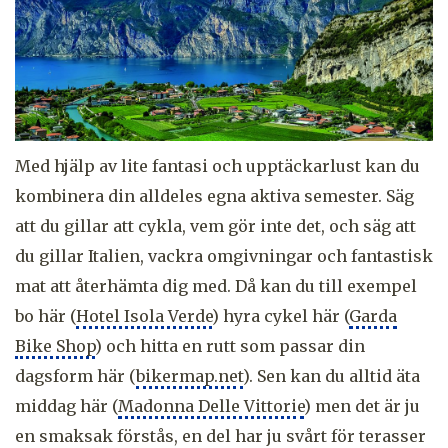
Med hjälp av lite fantasi och upptäckarlust kan du
kombinera din alldeles egna aktiva semester. Säg
att du gillar att cykla, vem gör inte det, och säg att
du gillar Italien, vackra omgivningar och fantastisk
mat att återhämta dig med. Då kan du till exempel
bo här (
Hotel Isola Verde
)
hyra cykel här (
Garda
Bike Shop
)
och hitta en rutt som passar din
dagsform här (
bikermap.net
). Sen kan du alltid äta
middag här (
Madonna Delle Vittorie
) men det är ju
en smaksak förstås, en del har ju svårt för terasser