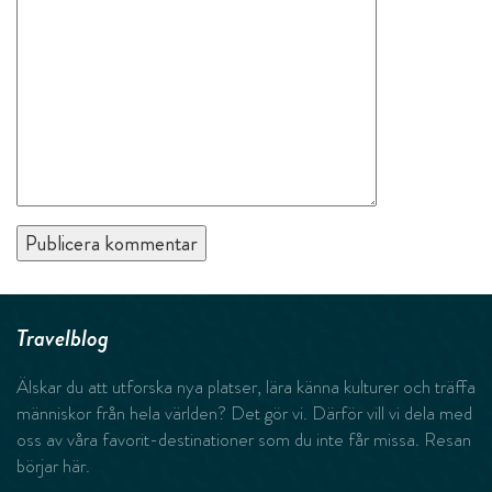
Travelblog
Älskar du att utforska nya platser, lära känna kulturer och träffa
människor från hela världen? Det gör vi. Därför vill vi dela med
oss av våra favorit-destinationer som du inte får missa. Resan
börjar här.