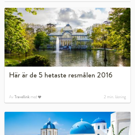
Här är de 5 hetaste resmålen 2016
Av
Travellink
med
2
min. läsning