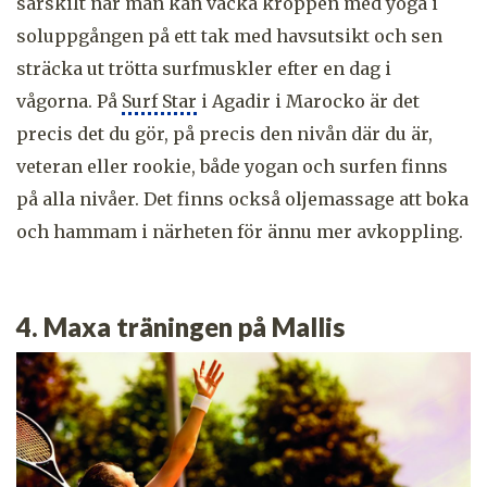
särskilt när man kan väcka kroppen med yoga i
soluppgången på ett tak med havsutsikt och sen
sträcka ut trötta surfmuskler efter en dag i
vågorna. På
Surf Star
i Agadir i Marocko är det
precis det du gör, på precis den nivån där du är,
veteran eller rookie, både yogan och surfen finns
på alla nivåer. Det finns också oljemassage att boka
och hammam i närheten för ännu mer avkoppling.
4. Maxa träningen på Mallis