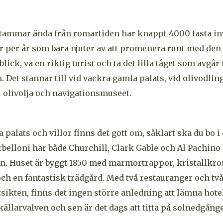
tammar ända från romartiden har knappt 4000 fasta i
ter per år som bara njuter av att promenera runt med den
rblick, va en riktig turist och ta det lilla tåget som avg
n. Det stannar till vid vackra gamla palats, vid olivodli
 olivolja och navigationsmuseet.
 palats och villor finns det gott om, såklart ska du bo i 
erbelloni har både Churchill, Clark Gable och Al Pachino
ön. Huset är byggt 1850 med marmortrappor, kristallkro
h en fantastisk trädgård. Med två restauranger och två
sikten, finns det ingen större anledning att lämna hotel
 källarvalven och sen är det dags att titta på solnedgång