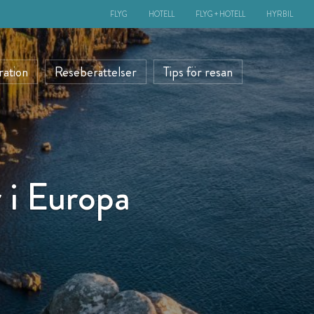
FLYG
HOTELL
FLYG + HOTELL
HYRBIL
ration
Reseberättelser
Tips för resan
r i Europa