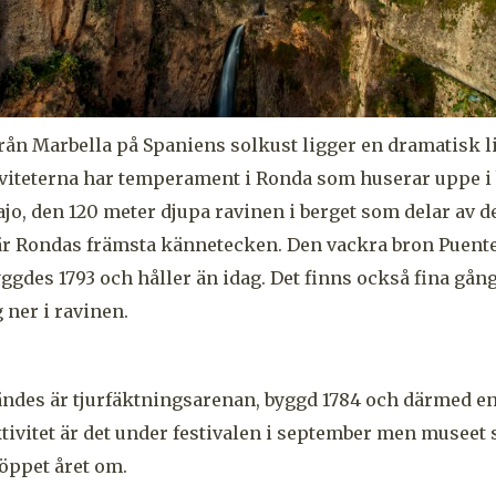
 från Marbella på Spaniens solkust ligger en dramatisk l
viteterna har temperament i Ronda som huserar uppe i 
ajo, den 120 meter djupa ravinen i berget som delar av 
 är Rondas främsta kännetecken. Den vackra bron Puent
yggdes 1793 och håller än idag. Det finns också fina gån
 ner i ravinen.
ndes är tjurfäktningsarenan, byggd 1784 och därmed en 
tivitet är det under festivalen i september men museet
öppet året om.