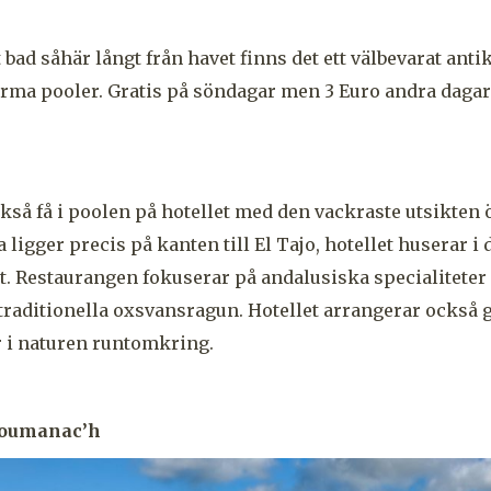
 bad såhär långt från havet finns det ett välbevarat anti
rma pooler. Gratis på söndagar men 3 Euro andra daga
ckså få i poolen på hotellet med den vackraste utsikten 
ligger precis på kanten till El Tajo, hotellet huserar i 
. Restaurangen fokuserar på andalusiska specialiteter
traditionella oxsvansragun. Hotellet arrangerar också g
r i naturen runtomkring.
Ploumanac’h