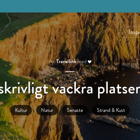
Inspi
Av
Travellink
med
rivligt vackra platse
Kultur
Natur
Senaste
Strand & Kust