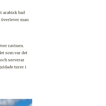
kt arabisk bad
r överlever man
över ravinen.
det som var det
 och serverar
uidade turer i