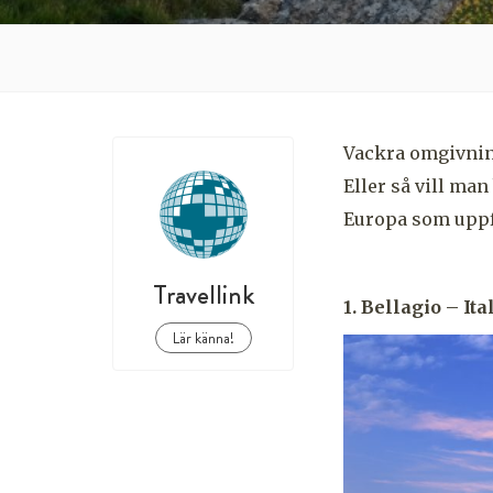
Vackra omgivnin
Eller så vill man
Europa som uppfy
Travellink
1. Bellagio – Ita
Lär känna!