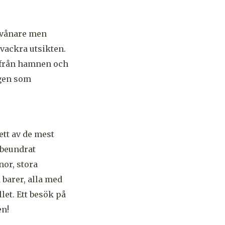
nvånare men
 vackra utsikten.
år från hamnen och
ngen som
ett av de mest
 beundrat
nor, stora
 barer, alla med
let. Ett besök på
en!