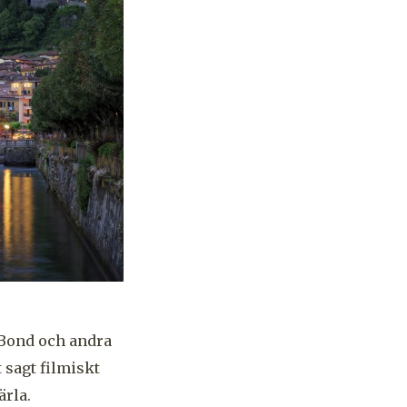
s Bond och andra
 sagt filmiskt
ärla.