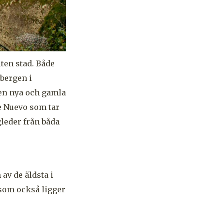
iten stad. Både
bergen i
den nya och gamla
e Nuevo som tar
gleder från båda
av de äldsta i
 som också ligger