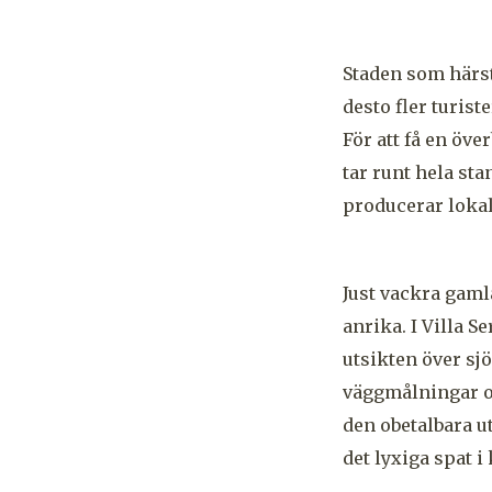
Staden som härs
desto fler turis
För att få en öve
tar runt hela sta
producerar lokal
Just vackra gamla
anrika. I Villa S
utsikten över sj
väggmålningar oc
den obetalbara ut
det lyxiga spat i