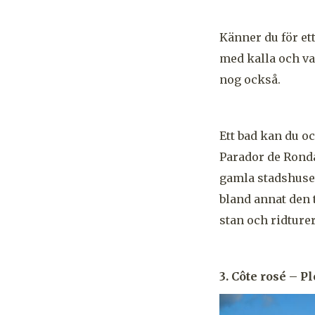
Känner du för ett
med kalla och va
nog också.
Ett bad kan du o
Parador de Ronda 
gamla stadshuset
bland annat den 
stan och ridture
3. Côte rosé – 