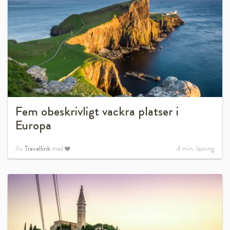
Fem obeskrivligt vackra platser i
Europa
Av
Travellink
med
4
min. läsning