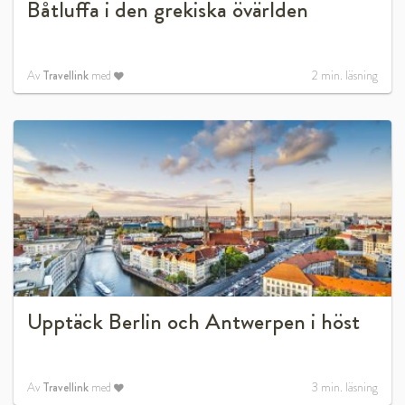
Båtluffa i den grekiska övärlden
Av
Travellink
med
2
min. läsning
Upptäck Berlin och Antwerpen i höst
Av
Travellink
med
3
min. läsning