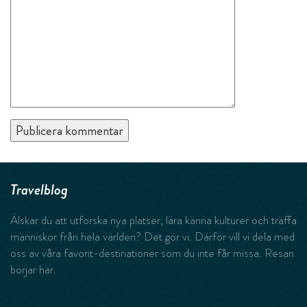
Travelblog
Älskar du att utforska nya platser, lära känna kulturer och träffa
människor från hela världen? Det gör vi. Därför vill vi dela med
oss av våra favorit-destinationer som du inte får missa. Resan
börjar här.