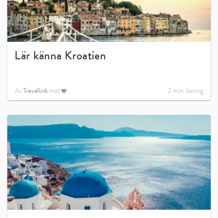
Lär känna Kroatien
Av
Travellink
med
2
min. läsning