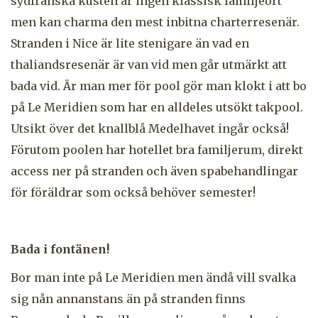
sydfranska kusten är ingen klassisk familjeort
men kan charma den mest inbitna charterresenär.
Stranden i Nice är lite stenigare än vad en
thaliandsresenär är van vid men går utmärkt att
bada vid. Är man mer för pool gör man klokt i att bo
på Le Meridien som har en alldeles utsökt takpool.
Utsikt över det knallblå Medelhavet ingår också!
Förutom poolen har hotellet bra familjerum, direkt
access ner på stranden och även spabehandlingar
för föräldrar som också behöver semester!
Bada i fontänen!
Bor man inte på Le Meridien men ändå vill svalka
sig nån annanstans än på stranden finns