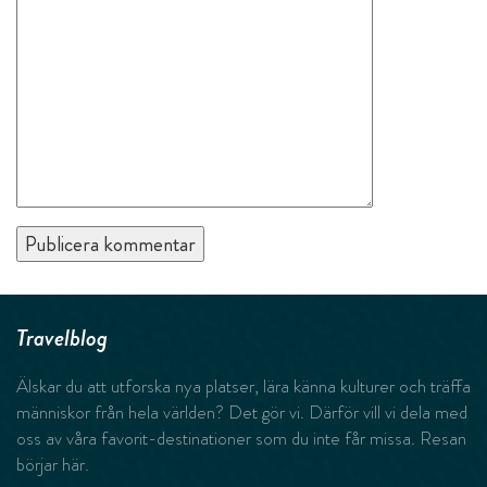
Travelblog
Älskar du att utforska nya platser, lära känna kulturer och träffa
människor från hela världen? Det gör vi. Därför vill vi dela med
oss av våra favorit-destinationer som du inte får missa. Resan
börjar här.