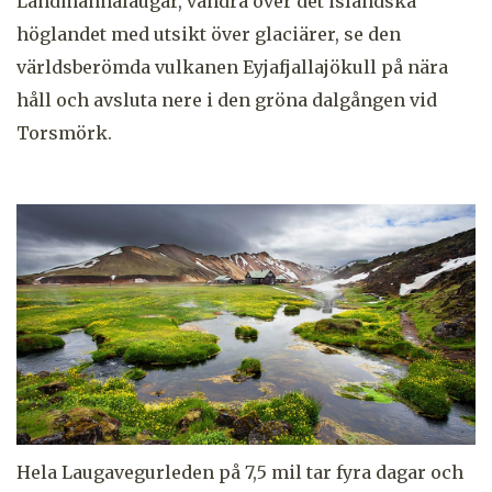
Landmannalaugar, vandra över det isländska
höglandet med utsikt över glaciärer, se den
världsberömda vulkanen
Eyjafjallajökull på nära
håll
och avsluta nere i den gröna dalgången vid
Torsmörk.
Hela Laugavegurleden på 7,5 mil tar fyra dagar och