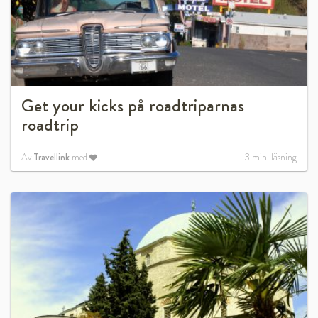
Get your kicks på roadtriparnas
roadtrip
Av
Travellink
med
3
min. läsning