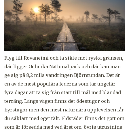
Flyg till Rovaneimi och ta sikte mot ryska gränsen,
där ligger Oulanka Nationalpark och där kan man
ge sig på 8,2 mils vandringen Björnrundan. Det är
en av de mest populära lederna som tar ungefär
fyra dagar att ta sig från start till mål med blandad
terräng. Längs vägen finns det ödestugor och
hyrstugor men den mest naturnära upplevelsen får
du såklart med eget tält. Eldstäder finns det gott om
som är försedda med ved året om, övrig utrustning