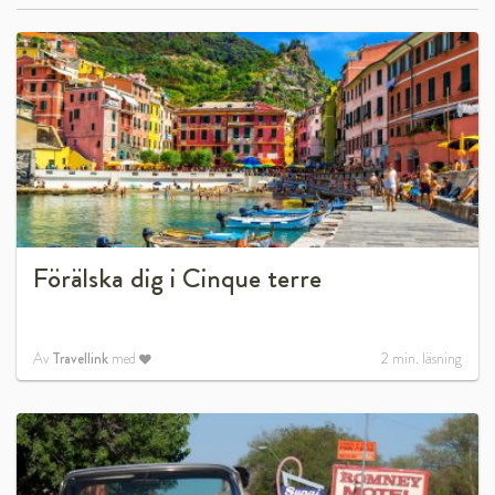
Förälska dig i Cinque terre
Av
Travellink
med
2
min. läsning