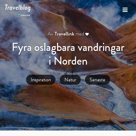
Travelblog
Av
Travellink
med
Fyra oslagbara vandringar
i Norden
Inspiration
Natur
Senaste