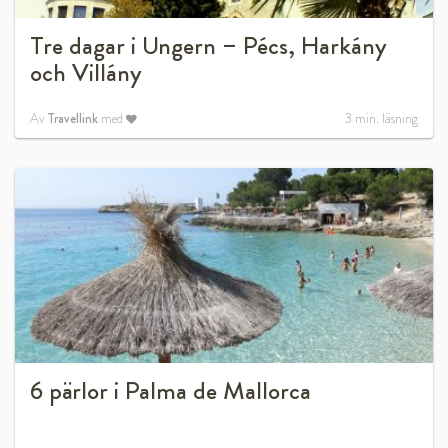
Tre dagar i Ungern – Pécs, Harkány
och Villány
Av
Travellink
med
3
min. läsning
6 pärlor i Palma de Mallorca