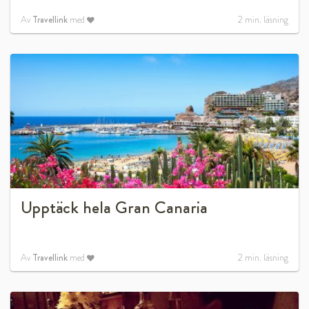
Av
Travellink
med
2
min. läsning
Upptäck hela Gran Canaria
Av
Travellink
med
2
min. läsning