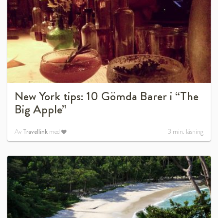
New York tips: 10 Gömda Barer i “The
Big Apple”
Av
Travellink
med
3
min. läsning