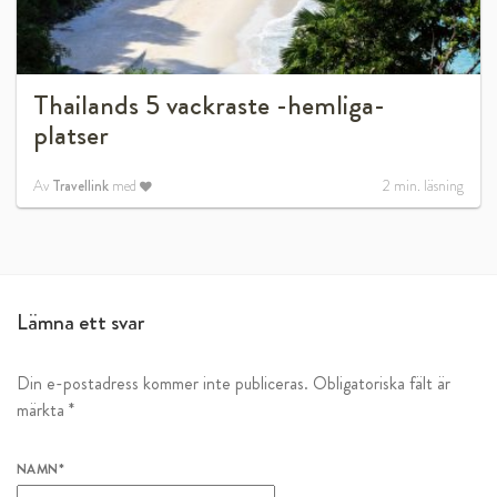
Thailands 5 vackraste -hemliga-
platser
Av
Travellink
med
2
min. läsning
Lämna ett svar
Din e-postadress kommer inte publiceras.
Obligatoriska fält är
märkta
*
NAMN
*