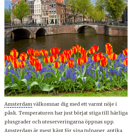
Amsterdam
välkomnar dig med ett varmt nöje i
påsk. Temperaturen har just börjat stiga till härliga
plusgrader och uteserveringarna öppnas upp.
Amsterdam är mest känt för sina tulpaner, antika