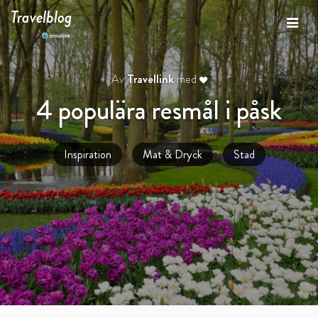
Travelblog
Av
Travellink
med
4 populära resmål i påsk
Inspiration
Mat & Dryck
Stad