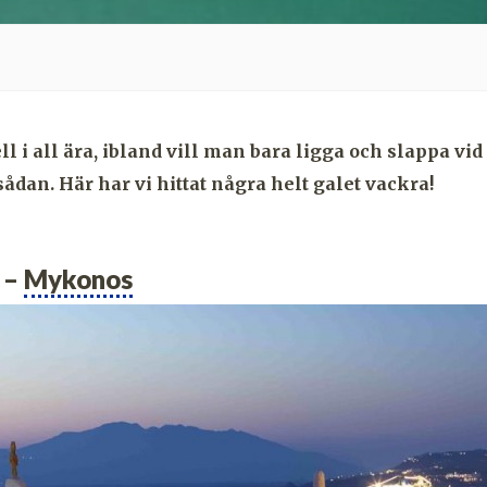
l i all ära, ibland vill man bara ligga och slappa vi
ådan. Här har vi hittat några helt galet vackra!
o –
Mykonos