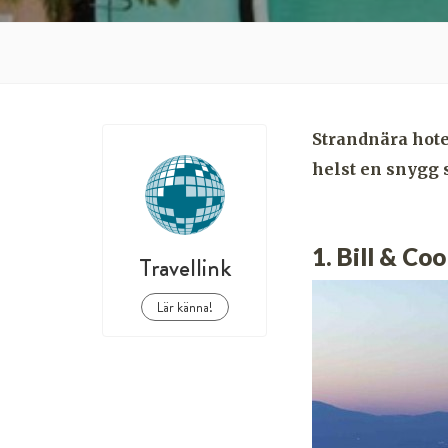
Strandnära hotel
helst en snygg s
1. Bill & Co
Travellink
Lär känna!