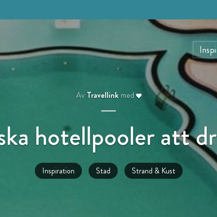
Inspi
Av
Travellink
med
iska hotellpooler att
Inspiration
Stad
Strand & Kust