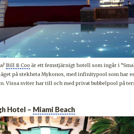
ga?
Bill & Coo
är ett femstjärnigt hotell som ingår i “Sma
eläget på stekheta Mykonos, med infinitypool som har e
n. Vissa sviter har till och med privat bubbelpool på te
gh Hotel –
Miami Beach