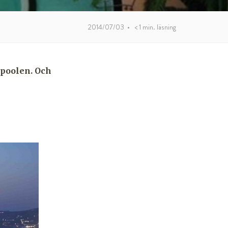
2014/07/03
•
< 1
min. läsning
d poolen. Och