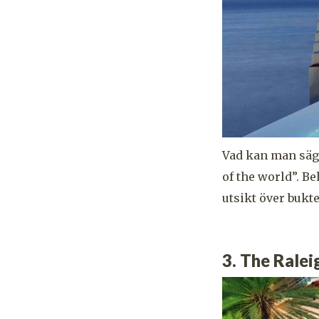
Vad kan man sä
of the world”. B
utsikt över bukte
3. The Ralei