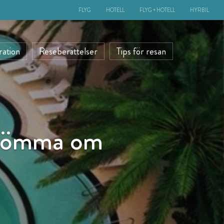
FLYG
HOTELL
FLYG + HOTELL
HYRBIL
ration
Reseberättelser
Tips för resan
 drömma om