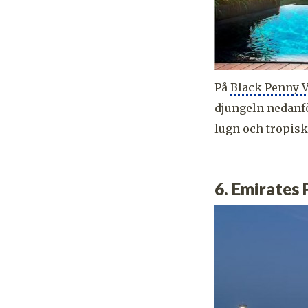
På
Black Penny V
djungeln nedanfö
lugn och tropisk 
6. Emirates 