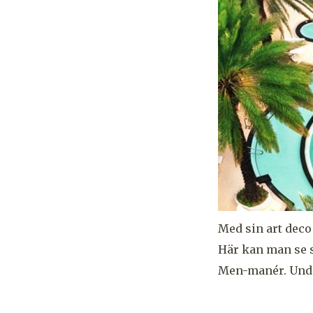
Med sin art deco
Här kan man se s
Men-manér. Unde