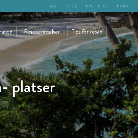
FLYG
HOTELL
FLYG + HOTELL
HYRBIL
ration
Reseberättelser
Tips för resan
- platser