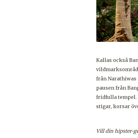
Kallas också Ban
vildmarksområde 
från Narathiwas 
pausen från Ban
fridfulla tempel.
stigar, korsar öv
Vill din hipster