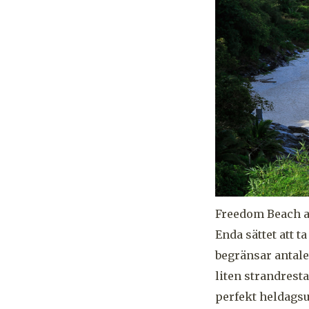
Freedom Beach ans
Enda sättet att t
begränsar antalet
liten strandrest
perfekt heldagsu