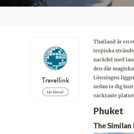
Thailand är en e
tropiska strände
nackdel med lande
den där magiska
Lösningen ligger
Travellink
sedan ta dig bo
Lär känna!
vackraste platse
Phuket
The Similan 