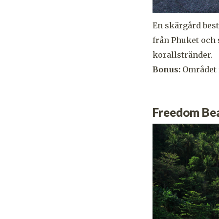
En skärgård best
från Phuket och s
korallstränder.
Bonus:
Området r
Freedom Be