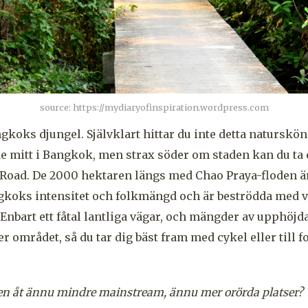
source: https://mydiaryofinspiration.wordpress.com
gkoks djungel. Självklart hittar du inte detta naturskön
mitt i Bangkok, men strax söder om staden kan du ta en
Road. De 2000 hektaren längs med Chao Praya-floden ä
gkoks intensitet och folkmängd och är beströdda med v
 Enbart ett fåtal lantliga vägar, och mängder av upphöjd
er området, så du tar dig bäst fram med cykel eller till fo
-gen åt ännu mindre mainstream, ännu mer orörda platser?