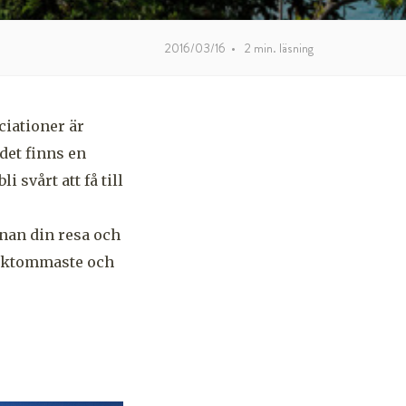
2016/03/16
•
2
min. läsning
ciationer är
det finns en
 svårt att få till
nnan din resa och
olktommaste och