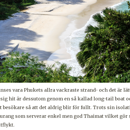
es vara Phukets allra vackraste strand- och det är lätt 
a sig hit är dessutom genom en så kallad long-tail boat o
 besökare så att det aldrig blir för fullt. Trots sin isola
aurang som serverar enkel men god Thaimat vilket gör s
tflykt.