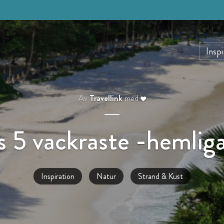
Inspi
Av
Travellink
med
s 5 vackraste -hemliga
Inspiration
Natur
Strand & Kust