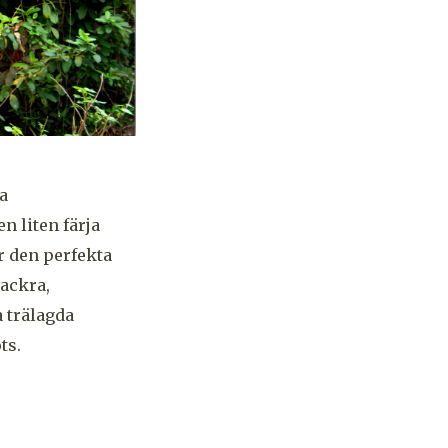
a
 liten färja
r den perfekta
ackra,
a trälagda
ts.