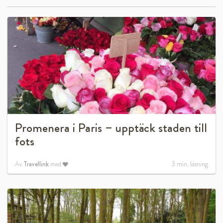
Promenera i Paris – upptäck staden till
fots
Av
Travellink
med
3
min. läsning