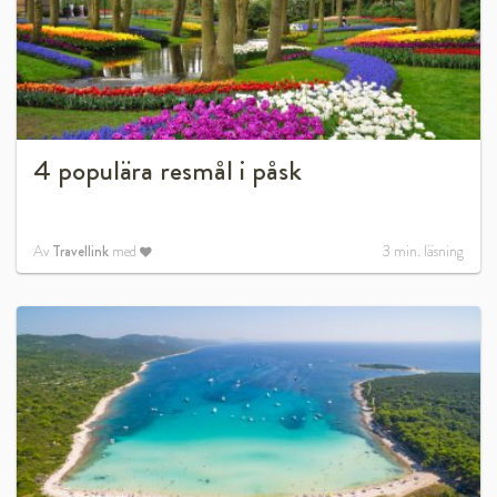
4 populära resmål i påsk
Av
Travellink
med
3
min. läsning