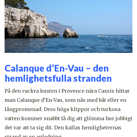
Calanque d’En-Vau – den
hemlighetsfulla stranden
På den vackra kusten i Provence nära Cassis hittar
man Calanque d’En-Vau, som nås med båt eller en
långpromenad. Dess höga klippor och turkosa
vatten kommer snabbt få dig att glömma hur jobbigt
det var att ta sig dit. Den kallas hemligheternas
strand av en anledning…