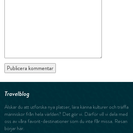
Travelblog
Älskar du att utforska nya platser, lära känna kulturer och träffa
människor från hela världen? Det gör vi. Därför vill vi dela med
oss av våra favorit-destinationer som du inte får missa. Resan
börjar här.