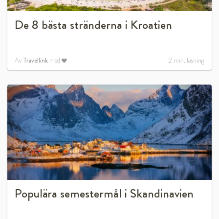
De 8 bästa stränderna i Kroatien
Av
Travellink
med
2
min. läsning
Populära semestermål i Skandinavien