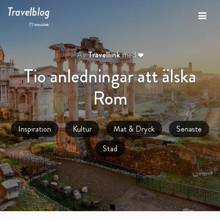
Travelblog
Av
Travellink
med
Tio anledningar att älska
Rom
Inspiration
Kultur
Mat & Dryck
Senaste
Stad