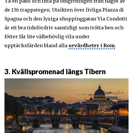
Ta en paus och titta på omgivningen från något av
de 136 trappstegen. Utsikten över livliga Piazza di
Spagna och den lyxiga shoppinggatan Via Condotti
är ett bra tidsfördriv samtidigt som trötta ben och
fötter får lite välbehövlig vila under
upptäcksfärden bland alla
sevärdheter i Rom
.
3. Kvällspromenad längs Tibern