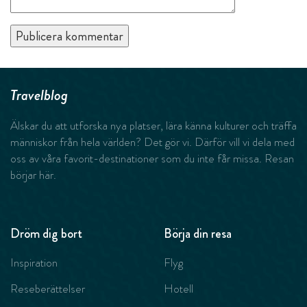
Travelblog
Älskar du att utforska nya platser, lära känna kulturer och träffa
människor från hela världen? Det gör vi. Därför vill vi dela med
oss av våra favorit-destinationer som du inte får missa. Resan
börjar här.
Dröm dig bort
Börja din resa
Inspiration
Flyg
Reseberättelser
Hotell