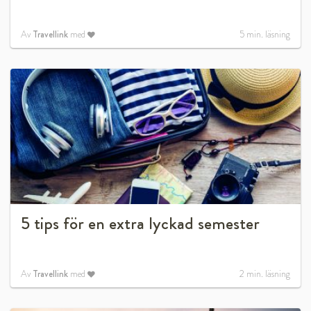
Av
Travellink
med
5
min. läsning
5 tips för en extra lyckad semester
Av
Travellink
med
2
min. läsning