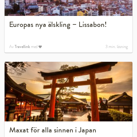
Europas nya älskling – Lissabon!
Av
Travellink
med
3
min. läsning
Maxat för alla sinnen i Japan