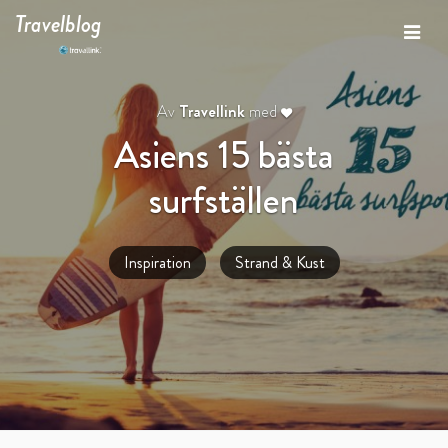
Travelblog
Av
Travellink
med
Asiens 15 bästa
surfställen
Inspiration
Strand & Kust