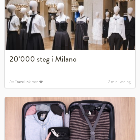
20’000 steg i Milano
Av
Travellink
med
2
min. läsning