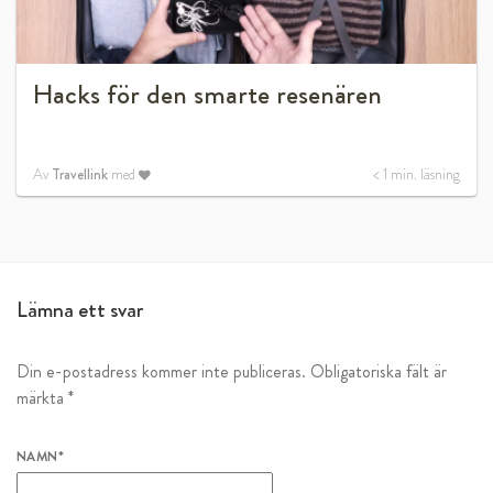
Hacks för den smarte resenären
Av
Travellink
med
< 1
min. läsning
Lämna ett svar
Din e-postadress kommer inte publiceras.
Obligatoriska fält är
märkta
*
NAMN
*