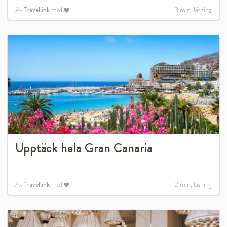
Av
Travellink
med
3
min. läsning
Upptäck hela Gran Canaria
Av
Travellink
med
2
min. läsning